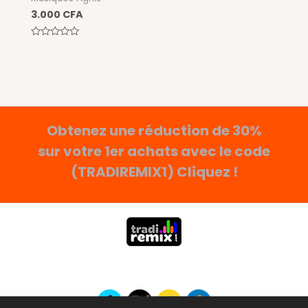
3.000
CFA
Note
0
sur
5
Obtenez une réduction de 30%
sur votre 1er achats avec le code
(TRADIREMIX1) Cliquez !