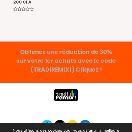
200
CFA
Note
0
sur
5
Obtenez une réduction de 30%
sur votre 1er achats avec le code
(TRADIREMIX1) Cliquez !
0
Nous utilisons des cookies pour vous garantir la meilleure